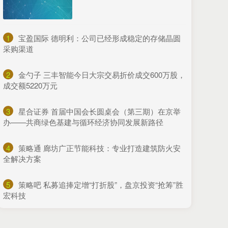
1
​宝盈国际 德明利：公司已经形成稳定的存储晶圆
采购渠道
2
​金勺子 三丰智能今日大宗交易折价成交600万股，
成交额5220万元
3
​星合证券 首届中国会长圆桌会（第三期）在京举
办——共商绿色基建与循环经济协同发展新路径
4
​策略通 廊坊广正节能科技：专业打造建筑防火安
全解决方案
5
​策略吧 私募追捧定增“打折股”，盘京投资“抢筹”胜
宏科技