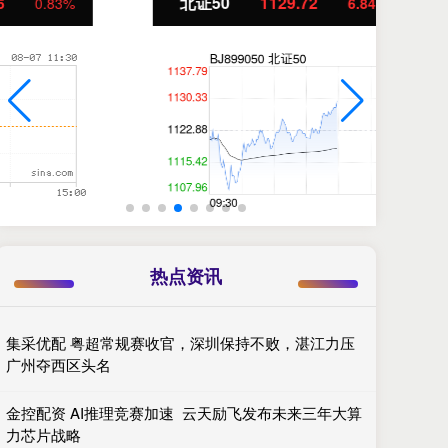
北证50
1129.72
创
6.84
0.61%
热点资讯
集采优配 粤超常规赛收官，深圳保持不败，湛江力压
广州夺西区头名
金控配资 AI推理竞赛加速 云天励飞发布未来三年大算
力芯片战略