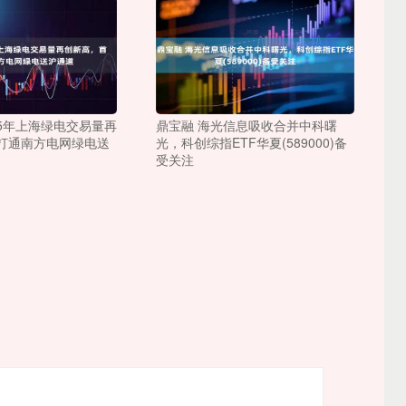
25年上海绿电交易量再
鼎宝融 海光信息吸收合并中科曙
打通南方电网绿电送
光，科创综指ETF华夏(589000)备
受关注