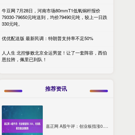
牛豆网 7月28日，河南市场80mmT1低氧铜杆报价
79330-79650元吨送到，均价79490元吨，较上一日跌
330元吨。
优优配送版 最新民调：特朗普支持率不足50%
人人生 北控惨败北京全运男篮！让了一套阵容，西伯
恩拉胯，佩里已到队！
推荐资讯
嘉正网 A股午评：创业板指涨0.16%，光刻机概念股延续强势