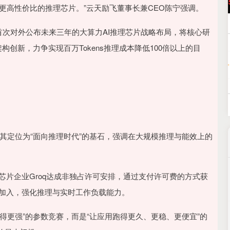
沪深300
4689.96
.31%
38.65
0.83%
是更高性价比的推理芯片。”云天励飞董事长兼CEO陈宁强调。
，首次对外公布未来三年的大算力AI推理芯片战略布局，将核心研
创新，力争实现百万Tokens推理成本降低100倍以上的目
，明确将其定位为“面向推理时代”的基石，强调在大规模推理与能效上的
理芯片企业Groq达成非独占许可安排，通过支付许可费的方式获
队加入，强化推理与实时工作负载能力。
得更强”的参数竞赛，而是“让应用跑得更久、更稳、更便宜”的