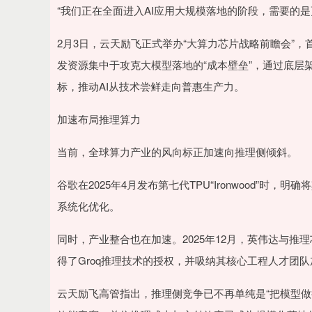
深证成指
14295.08
.16
0.49%
184.96
1
“我们正在全面进入AI应用大规模落地的阶段，需要的
2月3日，云天励飞正式举办“大算力芯片战略前瞻会”
发资源集中于攻克大模型落地的“成本壁垒”，通过底层架构
标，推动AI从技术尝鲜走向普惠生产力。
加速布局推理算力
当前，全球算力产业的风向标正加速向推理侧倾斜。
谷歌在2025年4月发布第七代TPU“Ironwood”时
系统化优化。
同时，产业整合也在加速。2025年12月，英伟达与推
得了Groq推理技术的授权，并吸纳其核心工程人才团
云天励飞高管指出，推理侧竞争已不再单纯是“把模型做