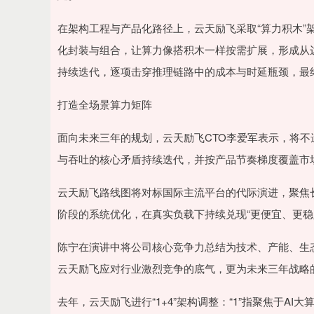
在架构工程与产品化路径上，云天励飞采取“算力积木”架
化封装与组合，让算力像搭积木一样按需扩展，形成从
持续迭代，逐项击穿推理链路中的成本与时延瓶颈，最
打造全场景算力矩阵
面向未来三年的规划，云天励飞CTO李爱军表示，将不遗
与吞吐的核心矛盾持续迭代，并按产品节奏梯度覆盖市
云天励飞路线图将对标国际主流平台的代际演进，聚焦长上下
阶段的系统优化，在真实负载下持续兑现“更便宜、更稳
陈宁在演讲中将公司核心竞争力总结为技术、产能、生
云天励飞应对行业激烈竞争的底气，更为未来三年战略
去年，云天励飞进行“1+4”架构调整：“1”指聚焦于A