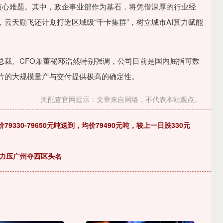
核心难题。其中，政企事业部作为基石，将凭借深厚的行业经
云天励飞还计划打造区域级“千卡集群”，树立城市AI算力赋能
总裁、CFO兼董秘邓浩然特别强调，公司目前是国内屈指可数
片的大规模量产与交付提供极高的确定性。
淘配查官网提示：文章来自网络，不代表本站观点。
79330-79650元吨送到，均价79490元吨，较上一日跌330元
江力压广州夺西区头名