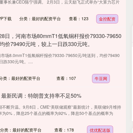
董事长兼CEO陈宁强调。 2月3日，云天励飞正式举办“大算力芯片
P下载
分类：最好的配资平台
查看：123
金控配资
28日，河南市场80mmT1低氧铜杆报价79330-79650
均价79490元吨，较上一日跌330元吨。
沪深300
4637.89
.52%
-20.27
-0.44%
市场8.0mmT1低氧铜杆报价79330-79650元/吨送到，均价79490
330元/吨。....
分类：最好的配资平台
查看：107
牛豆网
 最新民调：特朗普支持率不足50%
不断升温。9月8日，CME“美联储观察”最新统计，美联储9月维持
为0%，降息25个基点的概率为92%，降息50个基点的概率为
分类：最好的配资平台
查看：178
优优配送版