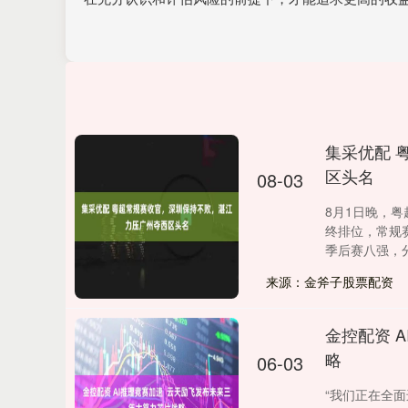
集采优配 
区头名
08-03
8月1日晚，
终排位，常规
季后赛八强，分.
来源：金斧子股票配资
金控配资 
略
06-03
“我们正在全