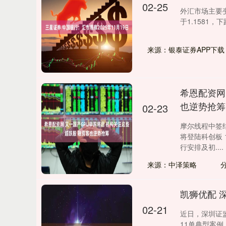
02-25
外汇市场主要变
于1.1581，下
来源：银泰证券APP下载
希恩配资网
也逆势抢筹
02-23
摩尔线程中签
将登陆科创板
行安排及初....
来源：中泽策略
凯狮优配 
02-21
近日，深圳证
11单典型案例