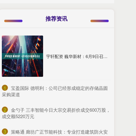
推荐资讯
宇轩配资 巍华新材：6月9日召开董事会会议
1
​宝盈国际 德明利：公司已经形成稳定的存储晶圆
采购渠道
2
​金勺子 三丰智能今日大宗交易折价成交600万股，
成交额5220万元
3
​策略通 廊坊广正节能科技：专业打造建筑防火安