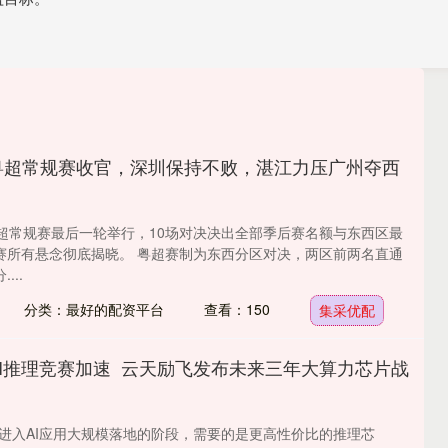
粤超常规赛收官，深圳保持不败，湛江力压广州夺西
粤超常规赛最后一轮举行，10场对决决出全部季后赛名额与东西区最
赛所有悬念彻底揭晓。 粤超赛制为东西分区对决，两区前两名直通
...
分类：最好的配资平台
查看：150
集采优配
AI推理竞赛加速 云天励飞发布未来三年大算力芯片战
面进入AI应用大规模落地的阶段，需要的是更高性价比的推理芯