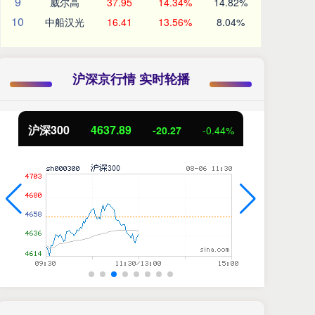
9
威尔高
37.95
14.34%
14.82%
10
中船汉光
16.41
13.56%
8.04%
沪深京行情 实时轮播
北证50
1115.17
创
-4.29
-0.38%