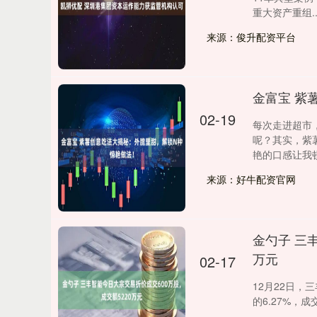
重大资产重组...
来源：俊升配资平台
金富宝 紫
02-19
每次走进超市
呢？其实，紫
艳的口感让我顿时
来源：好牛配资官网
金勺子 三
万元
02-17
12月22日，
的6.27%，成交