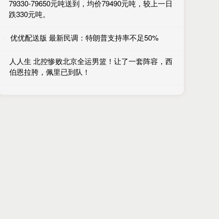
79330-79650元吨送到，均价79490元吨，较上一日
跌330元吨。
优优配送版 最新民调：特朗普支持率不足50%
人人生 北控惨败北京全运男篮！让了一套阵容，西
伯恩拉胯，佩里已到队！