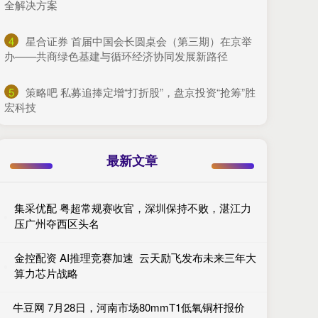
全解决方案
4
​星合证券 首届中国会长圆桌会（第三期）在京举
办——共商绿色基建与循环经济协同发展新路径
5
​策略吧 私募追捧定增“打折股”，盘京投资“抢筹”胜
宏科技
最新文章
集采优配 粤超常规赛收官，深圳保持不败，湛江力
压广州夺西区头名
金控配资 AI推理竞赛加速 云天励飞发布未来三年大
算力芯片战略
牛豆网 7月28日，河南市场80mmT1低氧铜杆报价