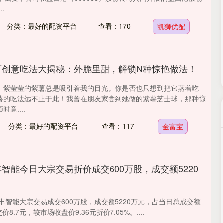
.
分类：最好的配资平台
查看：170
凯狮优配
薯创意吃法大揭秘：外脆里甜，解锁N种惊艳做法！
，紫莹莹的紫薯总是吸引着我的目光。你是否也只想到把它蒸着吃
薯的吃法远不止于此！我曾在朋友家尝到她做的紫薯芝士球，那种惊
意....
分类：最好的配资平台
查看：117
金富宝
丰智能今日大宗交易折价成交600万股，成交额5220
三丰智能大宗交易成交600万股，成交额5220万元，占当日总成交额
价8.7元，较市场收盘价9.36元折价7.05%。....