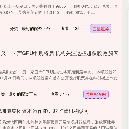
化 上一交易日，美元指数收于99.55，下跌0.04%；欧元兑美元收
跌0.09%；英镑兑美元收于1.3145，下跌0.08%；美....
分类：最好的配资平台
查看：135
三星证券
 又一国产GPU申购将启 机构关注这些超跌股 融资客
结果刚出炉，另一家国产GPU龙头也将开启新股申购。 沐曦股份即
 11月26日晚间，沐曦股份发布首次公开发行股票并在科创板上市发
分类：最好的配资平台
查看：177
希恩配资网
深圳港集团资本运作能力获监管机构认可
监局对辖区两年来的并购重组预案开展情况进行梳理，形成两批共
，由资本公司和盐田港（000088）股份公司共同开展的盐田港股份