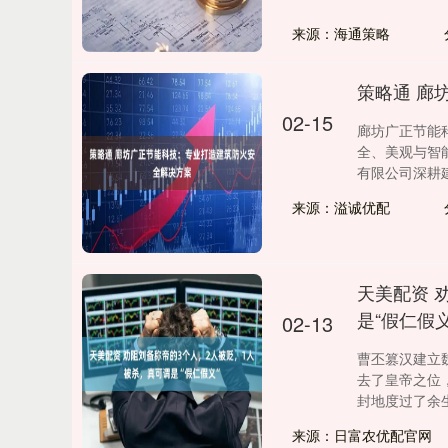
来源：海通策略
策略通 廊
02-15
廊坊广正节能
全、美观与智
有限公司深耕建筑
来源：溢诚优配
天美配资 
是“假仁假义
02-13
曹丕篡汉建立
去了皇帝之位
封地度过了余生，
来源：日富农优配官网