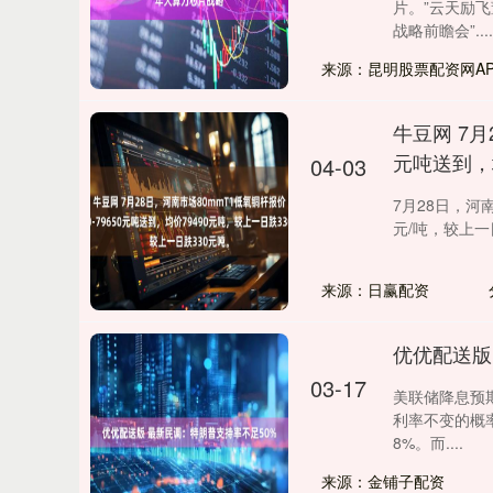
片。”云天励飞
战略前瞻会”....
来源：昆明股票配资网AP
牛豆网 7月
元吨送到，
04-03
深证成指
14070.78
49
0.01%
-73.43
-0
7月28日，河南
元/吨，较上一日跌
来源：日赢配资
优优配送版
03-17
美联储降息预期
利率不变的概率
8%。而....
来源：金铺子配资