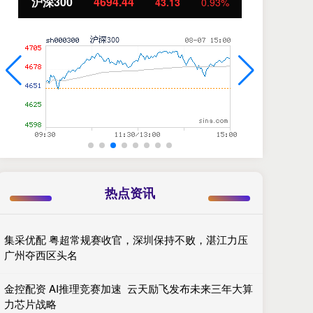
北证50
1134.24
创
11.37
1.01%
热点资讯
集采优配 粤超常规赛收官，深圳保持不败，湛江力压
广州夺西区头名
金控配资 AI推理竞赛加速 云天励飞发布未来三年大算
力芯片战略