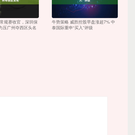
超常规赛收官，深圳保
牛势策略 威胜控股早盘涨超7% 中
力压广州夺西区头名
泰国际重申“买入”评级