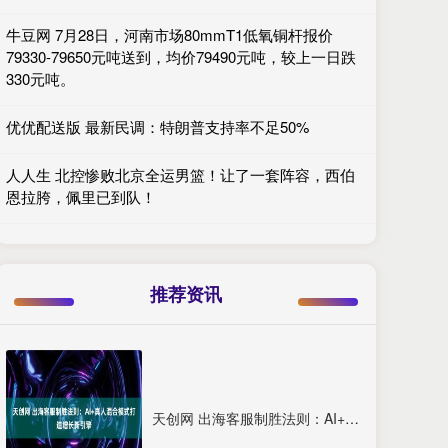
牛豆网 7月28日，河南市场80mmT1低氧铜杆报价
79330-79650元吨送到，均价79490元吨，较上一日跌
330元吨。
优优配送版 最新民调：特朗普支持率不足50%
人人生 北控惨败北京全运男篮！让了一套阵容，西伯
恩拉胯，佩里已到队！
推荐资讯
天创网 出海客服制胜法则：AI+真人混合模式打造增长新引擎