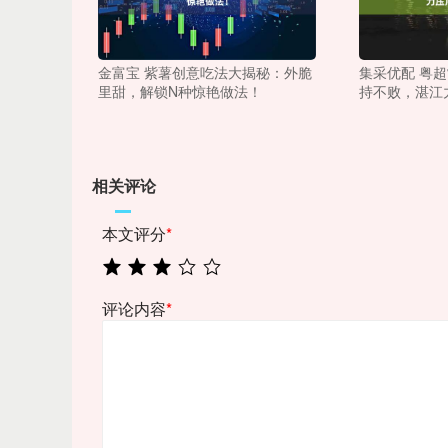
金富宝 紫薯创意吃法大揭秘：外脆
集采优配 粤
里甜，解锁N种惊艳做法！
持不败，湛江
相关评论
本文评分
*
评论内容
*