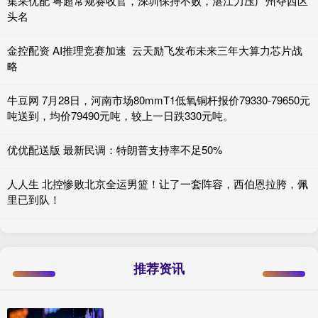
集采优配 粤超常规赛收官，深圳保持不败，湛江力压广州夺西区
头名
金控配资 AI推理竞赛加速 云天励飞发布未来三年大算力芯片战
略
牛豆网 7月28日，河南市场80mmT1低氧铜杆报价79330-79650元
吨送到，均价79490元吨，较上一日跌330元吨。
优优配送版 最新民调：特朗普支持率不足50%
人人生 北控惨败北京全运男篮！让了一套阵容，西伯恩拉胯，佩
里已到队！
推荐资讯