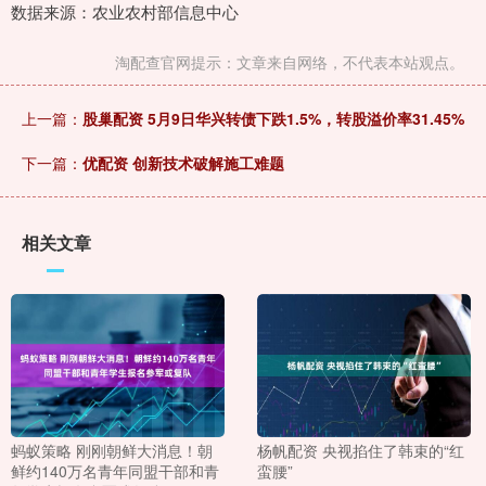
数据来源：农业农村部信息中心
淘配查官网提示：文章来自网络，不代表本站观点。
上一篇：
股巢配资 5月9日华兴转债下跌1.5%，转股溢价率31.45%
下一篇：
优配资 创新技术破解施工难题
相关文章
蚂蚁策略 刚刚朝鲜大消息！朝
杨帆配资 央视掐住了韩束的“红
鲜约140万名青年同盟干部和青
蛮腰”