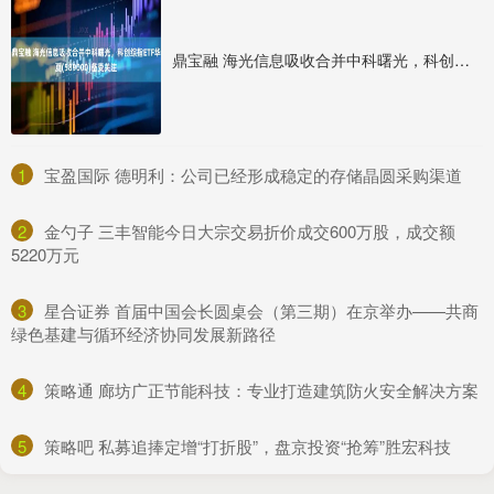
鼎宝融 海光信息吸收合并中科曙光，科创综指ETF华夏(589000)备受关注
1
​宝盈国际 德明利：公司已经形成稳定的存储晶圆采购渠道
2
​金勺子 三丰智能今日大宗交易折价成交600万股，成交额
5220万元
3
​星合证券 首届中国会长圆桌会（第三期）在京举办——共商
绿色基建与循环经济协同发展新路径
4
​策略通 廊坊广正节能科技：专业打造建筑防火安全解决方案
5
​策略吧 私募追捧定增“打折股”，盘京投资“抢筹”胜宏科技