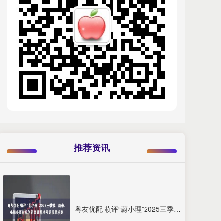
推荐资讯
粤友优配 横评“蔚小理”2025三季报：蔚来、小鹏多项指标创新高 理想净亏后反思求变