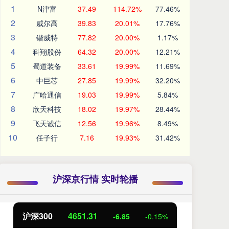
1
N津富
37.49
114.72%
77.46%
2
威尔高
39.83
20.01%
17.76%
3
锴威特
77.82
20.00%
1.17%
4
科翔股份
64.32
20.00%
12.21%
5
蜀道装备
33.61
19.99%
11.69%
6
中巨芯
27.85
19.99%
32.20%
7
广哈通信
19.03
19.99%
5.84%
8
欣天科技
18.02
19.97%
28.44%
9
飞天诚信
12.56
19.96%
8.49%
10
任子行
7.16
19.93%
31.42%
沪深京行情 实时轮播
沪深300
4651.31
北
-6.85
-0.15%