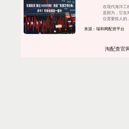
在现代海洋工
是因为，它在
仅需要惊人的...
来源：瑞和网配资平台
淘配查官
上证指数
3900.35
00
-0.01%
21.92
0.