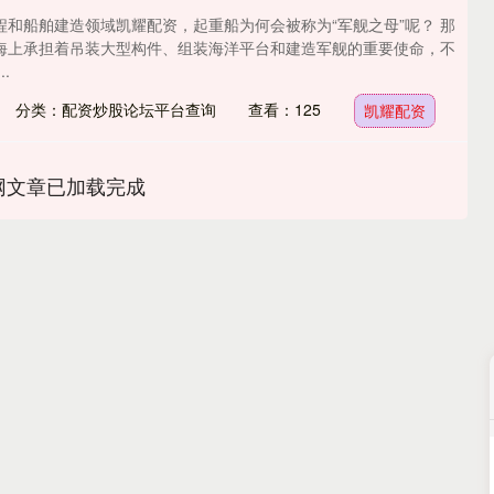
程和船舶建造领域凯耀配资，起重船为何会被称为“军舰之母”呢？ 那
海上承担着吊装大型构件、组装海洋平台和建造军舰的重要使命，不
.
分类：配资炒股论坛平台查询
查看：125
凯耀配资
网文章已加载完成
深证成指
14110.12
57%
-34.08
-0.24%