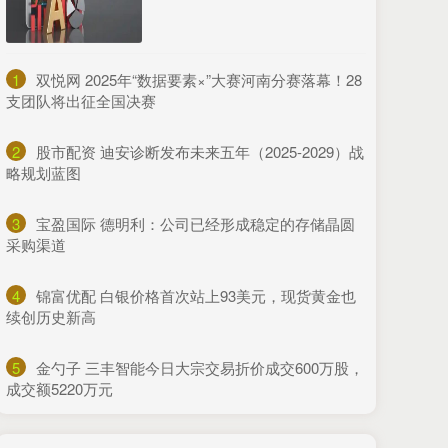
1
​双悦网 2025年“数据要素×”大赛河南分赛落幕！28
支团队将出征全国决赛
2
​股市配资 迪安诊断发布未来五年（2025-2029）战
略规划蓝图
3
​宝盈国际 德明利：公司已经形成稳定的存储晶圆
采购渠道
4
​锦富优配 白银价格首次站上93美元，现货黄金也
续创历史新高
5
​金勺子 三丰智能今日大宗交易折价成交600万股，
成交额5220万元