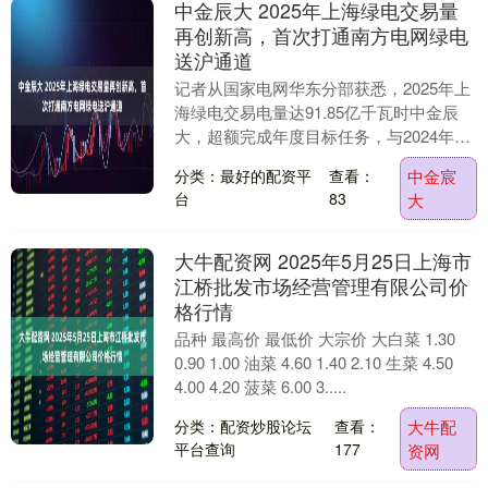
中金辰大 2025年上海绿电交易量
再创新高，首次打通南方电网绿电
送沪通道
记者从国家电网华东分部获悉，2025年上
海绿电交易电量达91.85亿千瓦时中金辰
大，超额完成年度目标任务，与2024年的
51.2亿千瓦时相比增长明显，增幅达到7....
分类：最好的配资平
查看：
中金宸
台
83
大
大牛配资网 2025年5月25日上海市
江桥批发市场经营管理有限公司价
格行情
品种 最高价 最低价 大宗价 大白菜 1.30
0.90 1.00 油菜 4.60 1.40 2.10 生菜 4.50
4.00 4.20 菠菜 6.00 3.....
分类：配资炒股论坛
查看：
大牛配
平台查询
177
资网