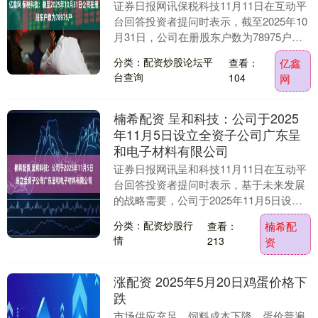
证券日报网讯保税科技11月11日在互动平
台回答投资者提问时表示，截至2025年10
月31日，公司在册股东户数为78975户。
股东人数随着交易实时更新，请审慎正
分类：配资炒股论坛平
查看：
亿鑫
确....
台查询
104
网
楠希配资 呈和科技：公司于2025
年11月5日设立全资子公司广东呈
和电子材料有限公司
证券日报网讯呈和科技11月11日在互动平
台回答投资者提问时表示，基于未来发展
的战略需要，公司于2025年11月5日设立
全资子公司广东呈和电子材料有限公司。
分类：配资炒股行
查看：
楠希配
广东呈....
情
213
资
涨配资 2025年5月20日鸡蛋价格下
跌
市场供应充足，饲料成本下降，蛋价普遍