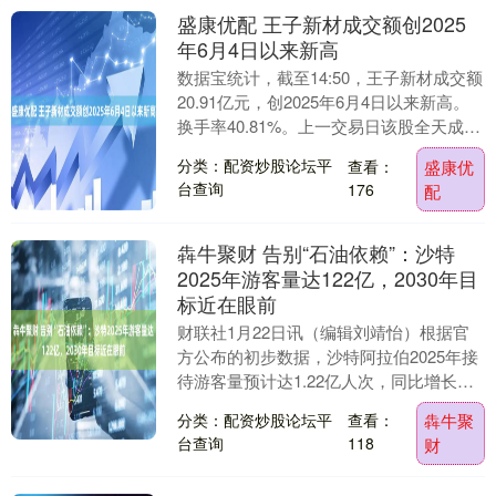
盛康优配 王子新材成交额创2025
年6月4日以来新高
数据宝统计，截至14:50，王子新材成交额
20.91亿元，创2025年6月4日以来新高。
换手率40.81%。上一交易日该股全天成交
额为3.09亿元。 据天眼查A....
分类：配资炒股论坛平
查看：
盛康优
台查询
176
配
犇牛聚财 告别“石油依赖”：沙特
2025年游客量达122亿，2030年目
标近在眼前
财联社1月22日讯（编辑刘靖怡）根据官
方公布的初步数据，沙特阿拉伯2025年接
待游客量预计达1.22亿人次，同比增长
5%。这标志着该国朝着实现“2030愿
分类：配资炒股论坛平
查看：
犇牛聚
景”所....
台查询
118
财