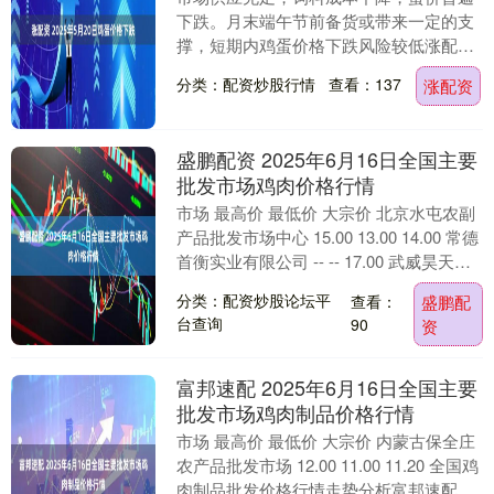
下跌。月末端午节前备货或带来一定的支
撑，短期内鸡蛋价格下跌风险较低涨配
资，后续走货若加快，预计鸡蛋价格仍有
分类：配资炒股行情
查看：137
涨配资
小幅上涨空间。今日....
盛鹏配资 2025年6月16日全国主要
批发市场鸡肉价格行情
市场 最高价 最低价 大宗价 北京水屯农副
产品批发市场中心 15.00 13.00 14.00 常德
首衡实业有限公司 -- -- 17.00 武威昊天农
产品交易....
分类：配资炒股论坛平
查看：
盛鹏配
台查询
90
资
富邦速配 2025年6月16日全国主要
批发市场鸡肉制品价格行情
市场 最高价 最低价 大宗价 内蒙古保全庄
农产品批发市场 12.00 11.00 11.20 全国鸡
肉制品批发价格行情走势分析富邦速配 从