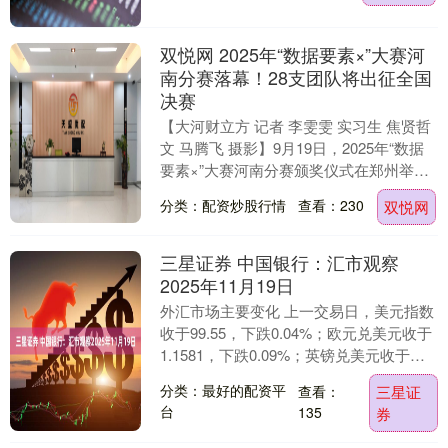
双悦网 2025年“数据要素×”大赛河
南分赛落幕！28支团队将出征全国
决赛
【大河财立方 记者 李雯雯 实习生 焦贤哲
文 马腾飞 摄影】9月19日，2025年“数据
要素×”大赛河南分赛颁奖仪式在郑州举
行。历经4个月的激烈比拼，河南分赛....
分类：配资炒股行情
查看：230
双悦网
三星证券 中国银行：汇市观察
2025年11月19日
外汇市场主要变化 上一交易日，美元指数
收于99.55，下跌0.04%；欧元兑美元收于
1.1581，下跌0.09%；英镑兑美元收于
1.3145，下跌0.08%；美....
分类：最好的配资平
查看：
三星证
台
135
券