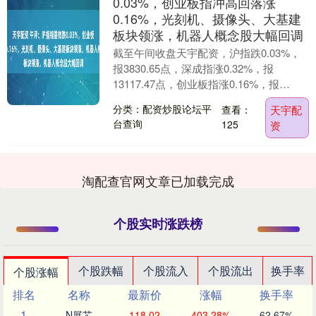
0.03%，创业板指冲高回落涨
0.16%，光刻机、摄像头、大基建
板块领涨，机器人概念股大幅回调
截至午间收盘天宇配资，沪指跌0.03%，
报3830.65点，深成指涨0.32%，报
13117.47点，创业板指涨0.16%，报
3100.94点，科创50指数涨0....
分类：配资炒股论坛平
查看：
天宇配
台查询
125
资
淘配查官网文章已加载完成
个股实时涨跌榜
个股跌幅
个股流入
个股流出
换手率
个股涨幅
排名
名称
最新价
涨幅
换手率
1
N展芯
118.02
403.28%
62.67%