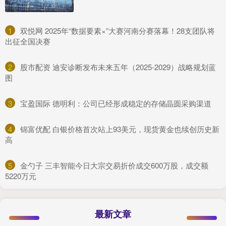
1
​双悦网 2025年“数据要素×”大赛河南分赛落幕！28支团队将
出征全国决赛
2
​股市配资 迪安诊断发布未来五年（2025-2029）战略规划蓝
图
3
​宝盈国际 德明利：公司已经形成稳定的存储晶圆采购渠道
4
​锦富优配 白银价格首次站上93美元，现货黄金也续创历史新
高
5
​金勺子 三丰智能今日大宗交易折价成交600万股，成交额
5220万元
最新文章