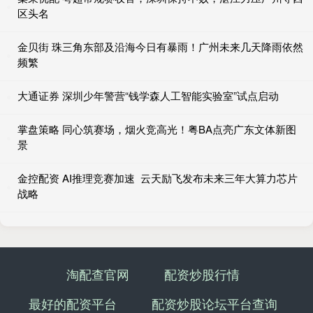
区头名
金贝街 珠三角东部及沿海今日有暴雨！广州未来几天降雨依然
频繁
大通证券 深圳少年警营“钱学森人工智能实验室”试点启动
掌盘策略 同心筑赛场，烟火竞高光！粤BA点亮广东文体新图
景
金控配资 AI推理竞赛加速 云天励飞发布未来三年大算力芯片
战略
淘配查官网
配资炒股行情
最好的配资平台
配资炒股论坛平台查询