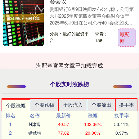
会会议
贵阳银行6月9日晚间发布公告称，公司第
六届2025年度第四次董事会临时会议于
2025年6月9日在公司总行401会议室以现
场方式召开。会议审议了《关于设立贵阳
分类：最好的配资平
查看：
顺配
银行....
台
156
网
淘配查官网文章已加载完成
个股实时涨跌榜
个股跌幅
个股流入
个股流出
换手率
个股涨幅
排名
名称
最新价
涨幅
换手率
1
N津富
40.57
132.36%
53.41%
2
锴威特
77.82
20.00%
0.97%