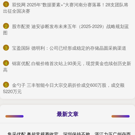
1
​双悦网 2025年“数据要素×”大赛河南分赛落幕！28支团队将
出征全国决赛
2
​股市配资 迪安诊断发布未来五年（2025-2029）战略规划蓝
图
3
​宝盈国际 德明利：公司已经形成稳定的存储晶圆采购渠道
4
​锦富优配 白银价格首次站上93美元，现货黄金也续创历史新
高
5
​金勺子 三丰智能今日大宗交易折价成交600万股，成交额
5220万元
最新文章
集采优配 粤超常规赛收官，深圳保持不败，湛江力压广州夺西