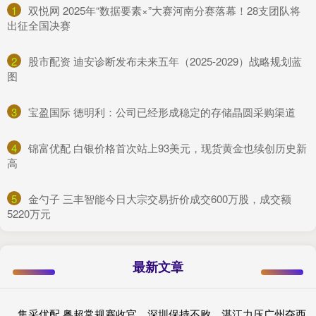
1
​双悦网 2025年“数据要素×”大赛河南分赛落幕！28支团队将
出征全国决赛
2
​股市配资 迪安诊断发布未来五年（2025-2029）战略规划蓝
图
3
​宝盈国际 德明利：公司已经形成稳定的存储晶圆采购渠道
4
​锦富优配 白银价格首次站上93美元，现货黄金也续创历史新
高
5
​金勺子 三丰智能今日大宗交易折价成交600万股，成交额
5220万元
最新文章
集采优配 粤超常规赛收官，深圳保持不败，湛江力压广州夺西