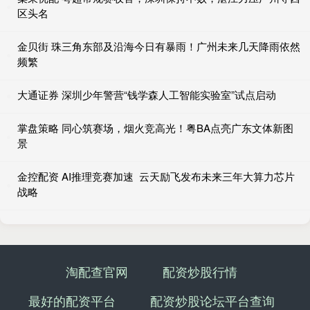
区头名
金贝街 珠三角东部及沿海今日有暴雨！广州未来几天降雨依然
频繁
大通证券 深圳少年警营“钱学森人工智能实验室”试点启动
掌盘策略 同心筑赛场，烟火竞高光！粤BA点亮广东文体新图
景
金控配资 AI推理竞赛加速 云天励飞发布未来三年大算力芯片
战略
淘配查官网
配资炒股行情
最好的配资平台
配资炒股论坛平台查询