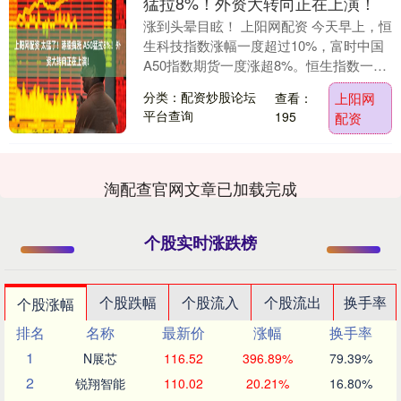
猛拉8%！外资大转向正在上演！
涨到头晕目眩！ 上阳网配资 今天早上，恒
生科技指数涨幅一度超过10%，富时中国
A50指数期货一度涨超8%。恒生指数一度
上涨超6%，国企指数一度涨超7%。截至
分类：配资炒股论坛
查看：
上阳网
港股....
平台查询
195
配资
淘配查官网文章已加载完成
个股实时涨跌榜
个股跌幅
个股流入
个股流出
换手率
个股涨幅
排名
名称
最新价
涨幅
换手率
1
N展芯
116.52
396.89%
79.39%
2
锐翔智能
110.02
20.21%
16.80%